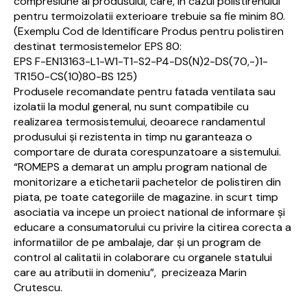
compresiune al produsului, care, in cazul polistirenului
pentru termoizolatii exterioare trebuie sa fie minim 80.
(Exemplu Cod de Identificare Produs pentru polistiren
destinat termosistemelor EPS 80:
EPS F-EN13163-L1-W1-T1-S2-P4-DS(N)2-DS(70,-)1-
TR150-CS(10)80-BS 125)
Produsele recomandate pentru fatada ventilata sau
izolatii la modul general, nu sunt compatibile cu
realizarea termosistemului, deoarece randamentul
produsului și rezistenta in timp nu garanteaza o
comportare de durata corespunzatoare a sistemului.
“ROMEPS a demarat un amplu program national de
monitorizare a etichetarii pachetelor de polistiren din
piata, pe toate categoriile de magazine. in scurt timp
asociatia va incepe un proiect national de informare și
educare a consumatorului cu privire la citirea corecta a
informatiilor de pe ambalaje, dar și un program de
control al calitatii in colaborare cu organele statului
care au atributii in domeniu”, precizeaza Marin
Crutescu.