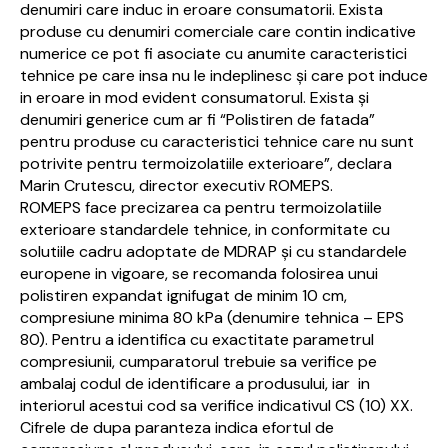
denumiri care induc in eroare consumatorii. Exista
produse cu denumiri comerciale care contin indicative
numerice ce pot fi asociate cu anumite caracteristici
tehnice pe care insa nu le indeplinesc și care pot induce
in eroare in mod evident consumatorul. Exista și
denumiri generice cum ar fi “Polistiren de fatada”
pentru produse cu caracteristici tehnice care nu sunt
potrivite pentru termoizolatiile exterioare”, declara
Marin Crutescu, director executiv ROMEPS.
ROMEPS face precizarea ca pentru termoizolatiile
exterioare standardele tehnice, in conformitate cu
solutiile cadru adoptate de MDRAP și cu standardele
europene in vigoare, se recomanda folosirea unui
polistiren expandat ignifugat de minim 10 cm,
compresiune minima 80 kPa (denumire tehnica – EPS
80). Pentru a identifica cu exactitate parametrul
compresiunii, cumparatorul trebuie sa verifice pe
ambalaj codul de identificare a produsului, iar in
interiorul acestui cod sa verifice indicativul CS (10) XX.
Cifrele de dupa paranteza indica efortul de